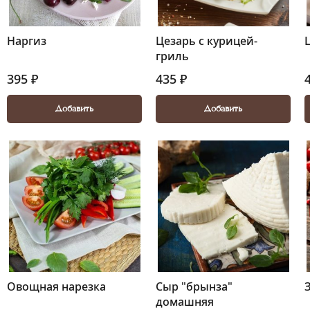
Наргиз
Цезарь с курицей-
гриль
395 ₽
435 ₽
Добавить
Добавить
Овощная нарезка
Сыр "брынза"
домашняя