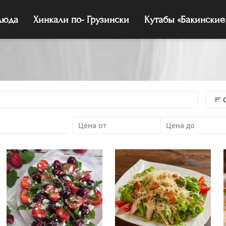
люда
Хинкали по- Грузински
Кутабы «Бакинские