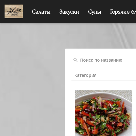
Салаты
Закуски
Супы
Горячие б