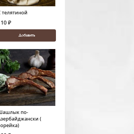
С телятиной
110 ₽
Добавить
Шашлык по-
Азербайджански (
корейка)