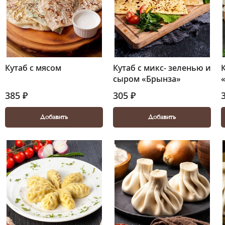
Кутаб с мясом
Кутаб с микс- зеленью и
сыром «Брынза»
385 ₽
305 ₽
Добавить
Добавить