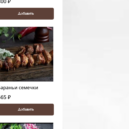
800 ₽
Добавить
Бараньи семечки
565 ₽
Добавить