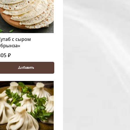
Кутаб с сыром
«брынза»
305 ₽
Добавить