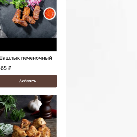
Шашлык печеночный
465 ₽
Добавить