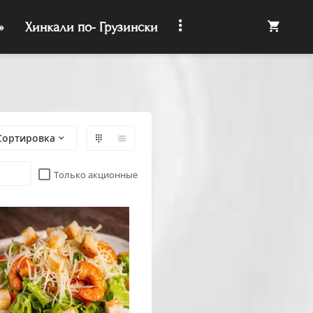
»
Хинкали по- Грузински
Сортировка
Только акционные