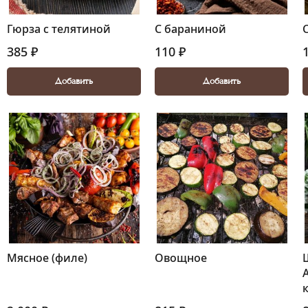
Гюрза с телятиной
С бараниной
385 ₽
110 ₽
Добавить
Добавить
Мясное (филе)
Овощное